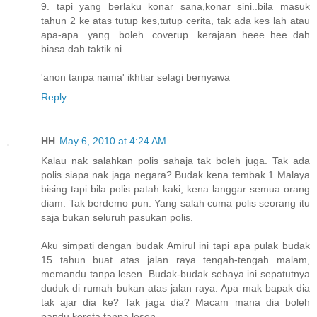
9. tapi yang berlaku konar sana,konar sini..bila masuk
tahun 2 ke atas tutup kes,tutup cerita, tak ada kes lah atau
apa-apa yang boleh coverup kerajaan..heee..hee..dah
biasa dah taktik ni..
'anon tanpa nama' ikhtiar selagi bernyawa
Reply
HH
May 6, 2010 at 4:24 AM
Kalau nak salahkan polis sahaja tak boleh juga. Tak ada
polis siapa nak jaga negara? Budak kena tembak 1 Malaya
bising tapi bila polis patah kaki, kena langgar semua orang
diam. Tak berdemo pun. Yang salah cuma polis seorang itu
saja bukan seluruh pasukan polis.
Aku simpati dengan budak Amirul ini tapi apa pulak budak
15 tahun buat atas jalan raya tengah-tengah malam,
memandu tanpa lesen. Budak-budak sebaya ini sepatutnya
duduk di rumah bukan atas jalan raya. Apa mak bapak dia
tak ajar dia ke? Tak jaga dia? Macam mana dia boleh
pandu kereta tanpa lesen.