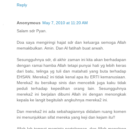
Reply
Anonymous
May 7, 2010 at 11:20 AM
Salam sdr Pyan.
Doa saya mengiringi hajat sdr dan keluarga semoga Allah
memakbulkan. Amin. Dan Al fatihah buat arwah.
Sesungguhnya sdr, di akhir zaman ini kita akan berhadapan
dengan ramai hamba Allah tetapi punyai hati yg lebih keras
dari batu, telinga yg tuli dan matahati yang buta terhadap
EHSAN. Mereka2 ini tidak kenal apa itu ERTI kemanusiaan.
Mereka2 itu bersikap sinis dan mencebik juga kaku tidak
peduli terhadap kepedihan orang lain. Sesungguhnya
mereka2 ini berjalan dibumi Allah ini dengan menongkak
kepala ke langit begitulah angkuhnya mereka2 ini.
Dan mereka2 ini ada sebahagiannya didalam ruang komen
ini menunjukkan sifat mereka yang keji dan kejam itu!!
Allah lah tempat meminta pertolongan, dan Allah menolong