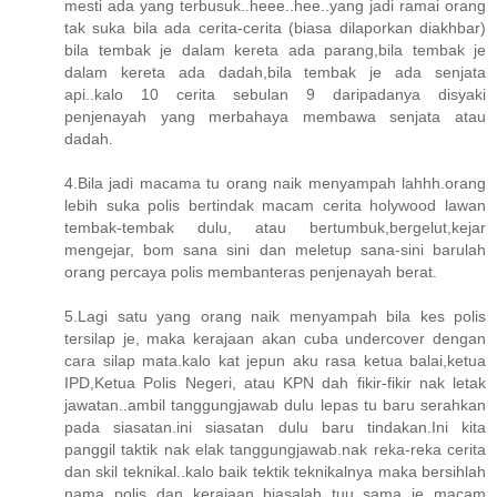
mesti ada yang terbusuk..heee..hee..yang jadi ramai orang
tak suka bila ada cerita-cerita (biasa dilaporkan diakhbar)
bila tembak je dalam kereta ada parang,bila tembak je
dalam kereta ada dadah,bila tembak je ada senjata
api..kalo 10 cerita sebulan 9 daripadanya disyaki
penjenayah yang merbahaya membawa senjata atau
dadah.
4.Bila jadi macama tu orang naik menyampah lahhh.orang
lebih suka polis bertindak macam cerita holywood lawan
tembak-tembak dulu, atau bertumbuk,bergelut,kejar
mengejar, bom sana sini dan meletup sana-sini barulah
orang percaya polis membanteras penjenayah berat.
5.Lagi satu yang orang naik menyampah bila kes polis
tersilap je, maka kerajaan akan cuba undercover dengan
cara silap mata.kalo kat jepun aku rasa ketua balai,ketua
IPD,Ketua Polis Negeri, atau KPN dah fikir-fikir nak letak
jawatan..ambil tanggungjawab dulu lepas tu baru serahkan
pada siasatan.ini siasatan dulu baru tindakan.Ini kita
panggil taktik nak elak tanggungjawab.nak reka-reka cerita
dan skil teknikal..kalo baik tektik teknikalnya maka bersihlah
nama polis dan kerajaan..biasalah tuu..sama je macam