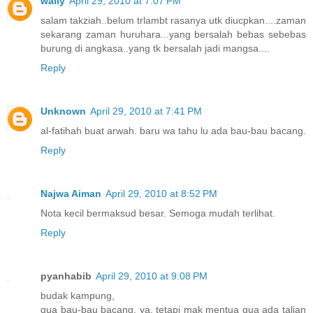
wally
April 29, 2010 at 7:07 PM
salam takziah..belum trlambt rasanya utk diucpkan....zaman
sekarang zaman huruhara...yang bersalah bebas sebebas
burung di angkasa..yang tk bersalah jadi mangsa....
Reply
Unknown
April 29, 2010 at 7:41 PM
al-fatihah buat arwah. baru wa tahu lu ada bau-bau bacang.
Reply
Najwa Aiman
April 29, 2010 at 8:52 PM
Nota kecil bermaksud besar. Semoga mudah terlihat.
Reply
pyanhabib
April 29, 2010 at 9:08 PM
budak kampung,
gua bau-bau bacang, ya. tetapi mak mentua gua ada talian