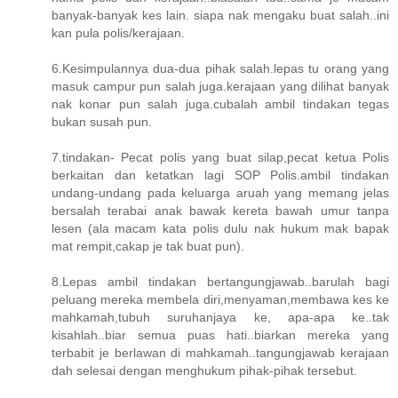
banyak-banyak kes lain. siapa nak mengaku buat salah..ini
kan pula polis/kerajaan.
6.Kesimpulannya dua-dua pihak salah.lepas tu orang yang
masuk campur pun salah juga.kerajaan yang dilihat banyak
nak konar pun salah juga.cubalah ambil tindakan tegas
bukan susah pun.
7.tindakan- Pecat polis yang buat silap,pecat ketua Polis
berkaitan dan ketatkan lagi SOP Polis.ambil tindakan
undang-undang pada keluarga aruah yang memang jelas
bersalah terabai anak bawak kereta bawah umur tanpa
lesen (ala macam kata polis dulu nak hukum mak bapak
mat rempit,cakap je tak buat pun).
8.Lepas ambil tindakan bertangungjawab..barulah bagi
peluang mereka membela diri,menyaman,membawa kes ke
mahkamah,tubuh suruhanjaya ke, apa-apa ke..tak
kisahlah..biar semua puas hati..biarkan mereka yang
terbabit je berlawan di mahkamah..tangungjawab kerajaan
dah selesai dengan menghukum pihak-pihak tersebut.