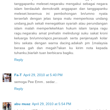
tanggapanku meleset.negaraku mengakui sebagai negara
islam berdaulah demokratik anggapan dan tanggapanku
meleset.kesemua ini pembohongan bn/umno nyata
terserlah dengan jelas tanpa malu memperkosa undang
undang,jauh sekali menegakkan syariah atau perundangan
islam malah memperlekehkan hukum islam tanpa ragu
ragu.negaraku amat prehatin melindungi suku sakat kroni
keluarga bn/umno/apco,perasuah serta penjenayah kolar
biru sekata dengan warna dacing.adakah pm 1malaysia
berasa gah dan megah?akan ku kirim nota kepada
tuhanku,biarlah tuan berbicara bagiku.
Reply
Fa-T
April 29, 2010 at 5:40 PM
semoga Pee Emm.. sedar...
Reply
abu muaz
April 29, 2010 at 5:54 PM