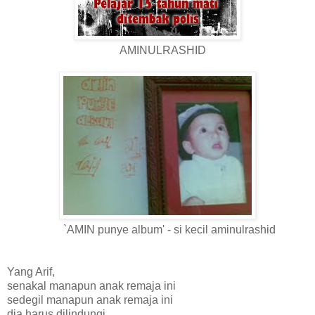
AMINULRASHID
`AMIN punye album' - si kecil aminulrashid
Yang Arif,
senakal manapun anak remaja ini
sedegil manapun anak remaja ini
dia harus dilindungi