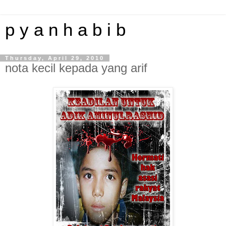
p y a n h a b i b
Thursday, April 29, 2010
nota kecil kepada yang arif